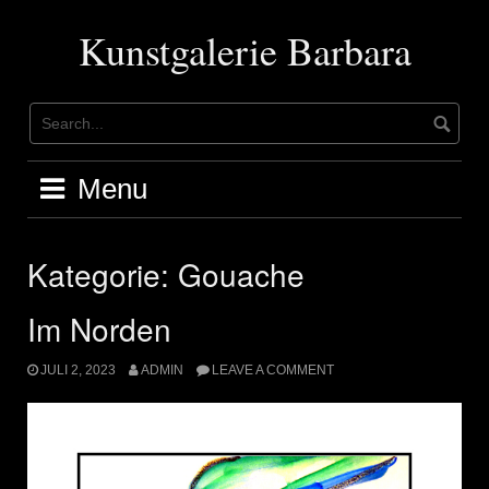
Skip
to
Kunstgalerie Barbara
content
Menu
Kategorie:
Gouache
Im Norden
JULI 2, 2023
ADMIN
LEAVE A COMMENT