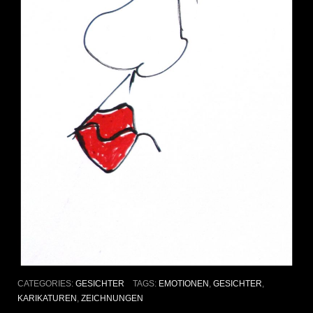
CATEGORIES:
GESICHTER
TAGS:
EMOTIONEN
,
GESICHTER
,
KARIKATUREN
,
ZEICHNUNGEN