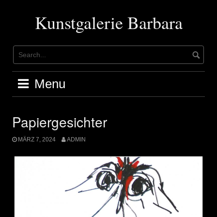
Skip
to
Kunstgalerie Barbara
content
Menu
Papiergesichter
MÄRZ 7, 2024
ADMIN