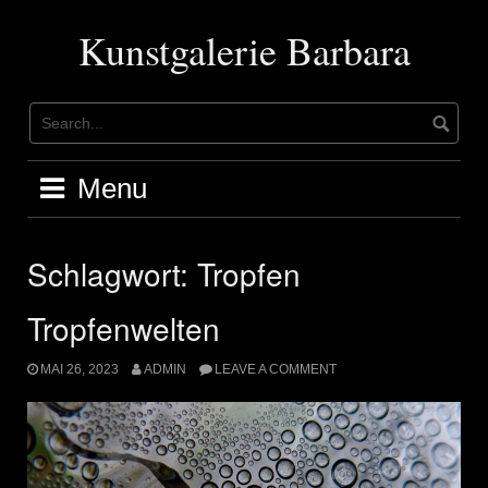
Skip
to
Kunstgalerie Barbara
content
Menu
Schlagwort:
Tropfen
Tropfenwelten
MAI 26, 2023
ADMIN
LEAVE A COMMENT