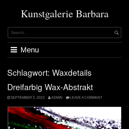
Skip
to
Kunstgalerie Barbara
content
Menu
Schlagwort:
Waxdetails
Dreifarbig Wax-Abstrakt
SEPTEMBER 5, 2023
ADMIN
LEAVE A COMMENT