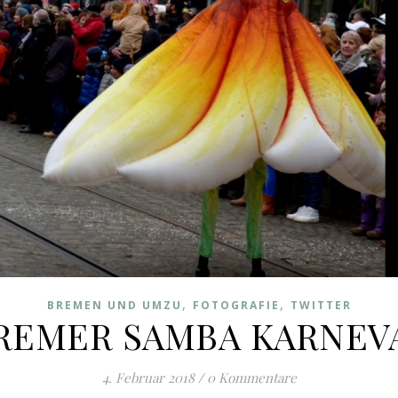
,
,
BREMEN UND UMZU
FOTOGRAFIE
TWITTER
REMER SAMBA KARNEV
4. Februar 2018
/
0 Kommentare