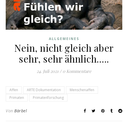
ALLGEMEINES
Nein, nicht gleich aber
sehr, sehr ähnlich…..
24. Juli 2021
/
0 Kommentare
Affen
ARTE Dokumentation
Menschenaffen
Primaten
Primatenforschung
Von
Bärbel