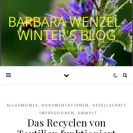
BARBARA WENZEL-
WINTER'S BLOG
Erlebnisse & Episoden
,
,
ALLGEMEINES
DOKUMENTATIONEN
GESELLSCHAFT
,
,
IMPRESSIONEN
UMWELT
Das Recyclen von