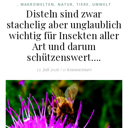
,
,
,
,
MAKROWELTEN
NATUR
TIERE
UMWELT
Disteln sind zwar
stachelig aber unglaublich
wichtig für Insekten aller
Art und darum
schützenswert….
13. Juli 2026
/
0 Kommentare