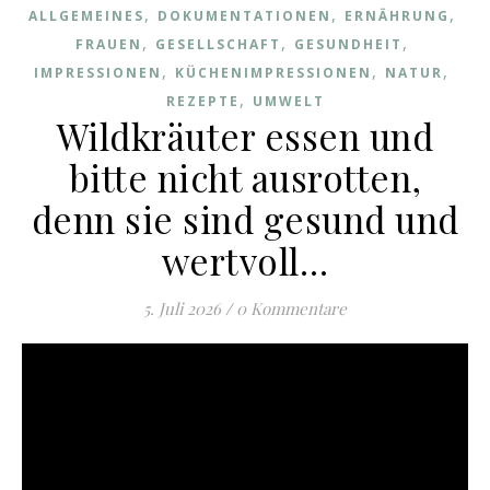
,
,
,
ALLGEMEINES
DOKUMENTATIONEN
ERNÄHRUNG
,
,
,
FRAUEN
GESELLSCHAFT
GESUNDHEIT
,
,
,
IMPRESSIONEN
KÜCHENIMPRESSIONEN
NATUR
,
REZEPTE
UMWELT
Wildkräuter essen und
bitte nicht ausrotten,
denn sie sind gesund und
wertvoll…
5. Juli 2026
/
0 Kommentare