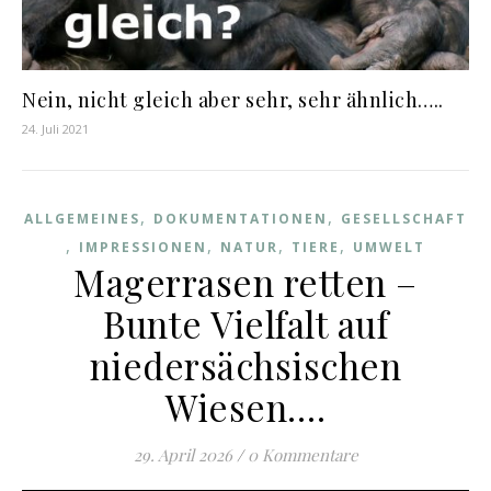
Nein, nicht gleich aber sehr, sehr ähnlich…..
24. Juli 2021
,
,
ALLGEMEINES
DOKUMENTATIONEN
GESELLSCHAFT
,
,
,
,
IMPRESSIONEN
NATUR
TIERE
UMWELT
Magerrasen retten –
Bunte Vielfalt auf
niedersächsischen
Wiesen….
29. April 2026
/
0 Kommentare