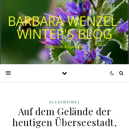
BARBARA WENZEL-
WINTER'S BLOG
Erlebnisse & Episoden
ALLGEMEINES
Auf dem Gelände der
heutigen Überseestadt,