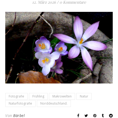
12. März 2026
/
0 Kommentare
Fotografie
Frühling
Makrowelten
Natur
Naturfotografie
Norddeutschland.
Von
Bärbel