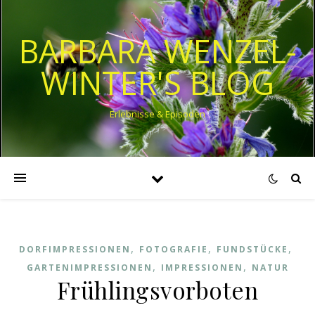
BARBARA WENZEL-
WINTER'S BLOG
Erlebnisse & Episoden
,
,
,
DORFIMPRESSIONEN
FOTOGRAFIE
FUNDSTÜCKE
,
,
GARTENIMPRESSIONEN
IMPRESSIONEN
NATUR
Frühlingsvorboten