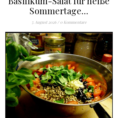
Basilikum-Salat für heiße
Sommertage…
7. August 2026
/
0 Kommentare