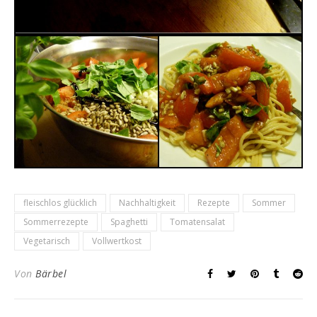
fleischlos glücklich
Nachhaltigkeit
Rezepte
Sommer
Sommerrezepte
Spaghetti
Tomatensalat
Vegetarisch
Vollwertkost
Von
Bärbel