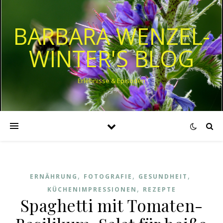
BARBARA WENZEL-
WINTER'S BLOG
Erlebnisse & Episoden
,
,
,
ERNÄHRUNG
FOTOGRAFIE
GESUNDHEIT
,
KÜCHENIMPRESSIONEN
REZEPTE
Spaghetti mit Tomaten-