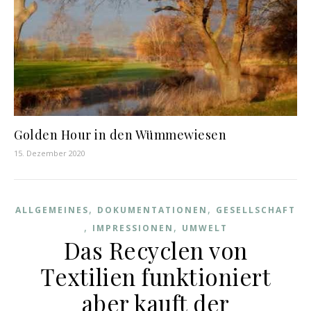
Golden Hour in den Wümmewiesen
15. Dezember 2020
,
,
ALLGEMEINES
DOKUMENTATIONEN
GESELLSCHAFT
,
,
IMPRESSIONEN
UMWELT
Das Recyclen von
Textilien funktioniert
aber kauft der