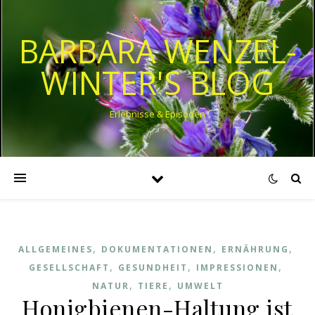
BARBARA WENZEL-
WINTER'S BLOG
Erlebnisse & Episoden
,
,
,
ALLGEMEINES
DOKUMENTATIONEN
ERNÄHRUNG
,
,
,
GESELLSCHAFT
GESUNDHEIT
IMPRESSIONEN
,
,
NATUR
TIERE
UMWELT
Honigbienen-Haltung ist