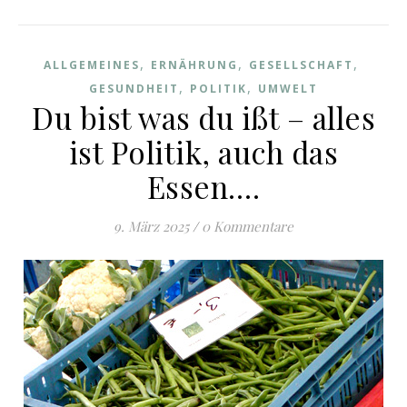
,
,
,
ALLGEMEINES
ERNÄHRUNG
GESELLSCHAFT
,
,
GESUNDHEIT
POLITIK
UMWELT
Du bist was du ißt – alles
ist Politik, auch das
Essen….
9. März 2025
/
0 Kommentare