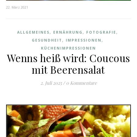
22. März 2021
,
,
,
ALLGEMEINES
ERNÄHRUNG
FOTOGRAFIE
,
,
GESUNDHEIT
IMPRESSIONEN
KÜCHENIMPRESSIONEN
Wenns heiß wird: Coucous
mit Beerensalat
2. Juli 2025
/
0 Kommentare