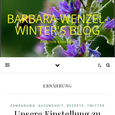
BARBARA WENZEL-
WINTER'S BLOG
Erlebnisse & Episoden
ERNÄHRUNG
,
,
,
ERNÄHRUNG
GESUNDHEIT
REZEPTE
TWITTER
Unsere Einstellung zu