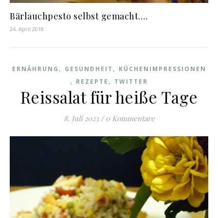
Bärlauchpesto selbst gemacht….
24. April 2018
,
,
ERNÄHRUNG
GESUNDHEIT
KÜCHENIMPRESSIONEN
,
,
REZEPTE
TWITTER
Reissalat für heiße Tage
8. Juli 2023
/
0 Kommentare