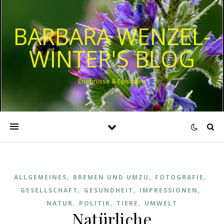
BARBARA WENZEL-
WINTER'S BLOG
Erlebnisse & Episoden
,
,
,
ALLGEMEINES
BREMEN UND UMZU
FOTOGRAFIE
,
,
,
GESELLSCHAFT
GESUNDHEIT
IMPRESSIONEN
,
,
,
NATUR
POLITIK
TIERE
UMWELT
Natürliche