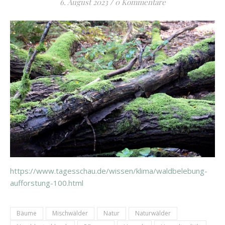
6. August 2023
/
0 Kommentare
https://www.tagesschau.de/wissen/klima/waldbelebung-
aufforstung-100.html
Bäume
Mischwälder
Natur
Naturwälder