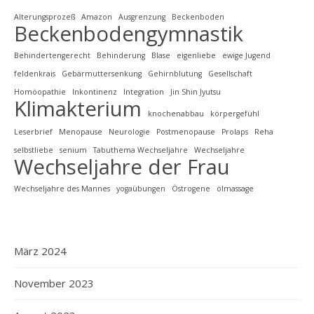
Alterungsprozeß
Amazon
Ausgrenzung
Beckenboden
Beckenbodengymnastik
Behindertengerecht
Behinderung
Blase
eigenliebe
ewige Jugend
feldenkrais
Gebärmuttersenkung
Gehirnblutung
Gesellschaft
Homöopathie
Inkontinenz
Integration
Jin Shin Jyutsu
Klimakterium
knochenabbau
körpergefühl
Leserbrief
Menopause
Neurologie
Postmenopause
Prolaps
Reha
selbstliebe
senium
Tabuthema Wechseljahre
Wechseljahre
Wechseljahre der Frau
Wechseljahre des Mannes
yogaübungen
Östrogene
ölmassage
März 2024
November 2023