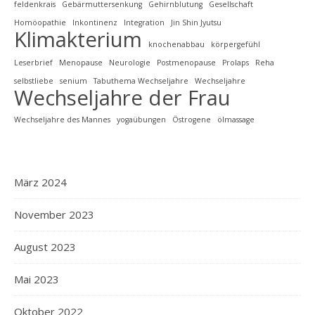
feldenkrais
Gebärmuttersenkung
Gehirnblutung
Gesellschaft
Homöopathie
Inkontinenz
Integration
Jin Shin Jyutsu
Klimakterium
knochenabbau
körpergefühl
Leserbrief
Menopause
Neurologie
Postmenopause
Prolaps
Reha
selbstliebe
senium
Tabuthema Wechseljahre
Wechseljahre
Wechseljahre der Frau
Wechseljahre des Mannes
yogaübungen
Östrogene
ölmassage
März 2024
November 2023
August 2023
Mai 2023
Oktober 2022