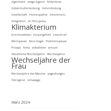
eigenliebe
ewige Jugend
feldenkrais
Gebärmuttersenkung
Gehirnblutung
Gesellschaft
Homöopathie
Inkontinenz
Integration
Jin Shin Jyutsu
Klimakterium
knochenabbau
körpergefühl
Leserbrief
Menopause
Neurologie
Postmenopause
Prolaps
Reha
selbstliebe
senium
Tabuthema Wechseljahre
Wechseljahre
Wechseljahre der
Frau
Wechseljahre des Mannes
yogaübungen
Östrogene
ölmassage
März 2024