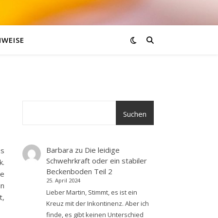
NWEISE
Suchen
Barbara
zu
Die leidige
es
Schwehrkraft oder ein stabiler
k.
Beckenboden Teil 2
ge
25. April 2024
an
Lieber Martin, Stimmt, es ist ein
t,
Kreuz mit der Inkontinenz. Aber ich
finde, es gibt keinen Unterschied