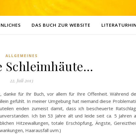
NLICHES
DAS BUCH ZUR WEBSITE
LITERATURHI
ALLGEMEINES
e Schleimhäute…
22. Juli 2013
, danke für Ihr Buch, vor allem für Ihre Offenheit. Während d
allein gefühlt. In meiner Umgebung hat niemand diese Problemati
teilen enden zumeist damit, dass ich bescheuerte Ratschlä
nverstanden. Ich bin 53 Jahre alt und leide seit ca. 5 Jahren 
ichen Hitzewallungen, totale Erschöpfung, Ängste, Gereizthei
wankungen, Haarausfall uvm.)